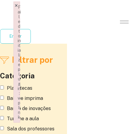
×
F
ai
l
e
d
t
o
Entrar
in
it
ia
li
Filtrar por
z
e
p
Categoria
l
u
g
Planotecas
in
:
Baixe e imprima
w
p
li
Banco de inovações
n
k
Turbine a aula
Failed to initialize plugin: wplink
Sala dos professores