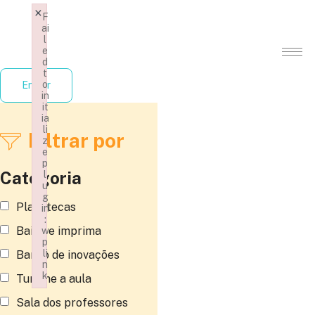
×
F
ai
l
e
d
t
o
Entrar
in
it
ia
li
Filtrar por
z
e
p
Categoria
l
u
g
Planotecas
in
:
Baixe e imprima
w
p
li
Banco de inovações
n
k
Turbine a aula
Failed to initialize plugin: wplink
Sala dos professores