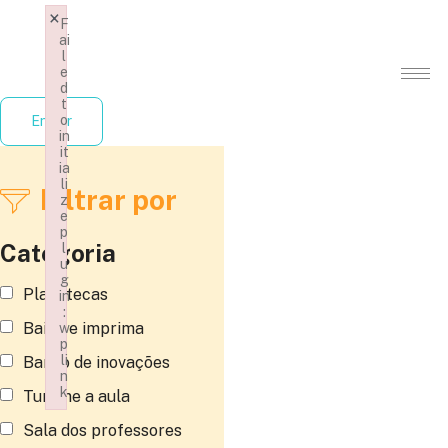
×
F
ai
l
e
d
t
o
Entrar
in
it
ia
li
Filtrar por
z
e
p
Categoria
l
u
g
Planotecas
in
:
Baixe e imprima
w
p
li
Banco de inovações
n
k
Turbine a aula
Failed to initialize plugin: wplink
Sala dos professores