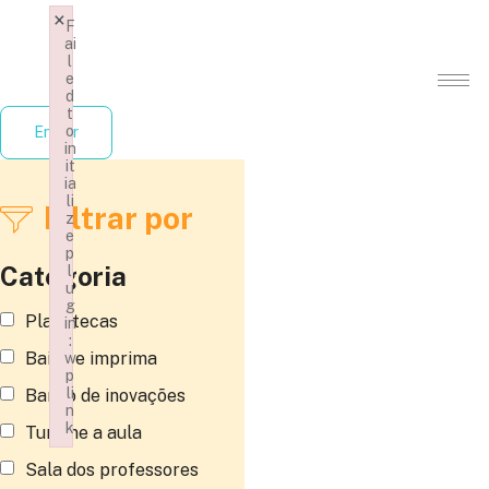
×
F
ai
l
e
d
t
o
Entrar
in
it
ia
li
Filtrar por
z
e
p
Categoria
l
u
g
Planotecas
in
:
Baixe e imprima
w
p
li
Banco de inovações
n
k
Turbine a aula
Failed to initialize plugin: wplink
Sala dos professores