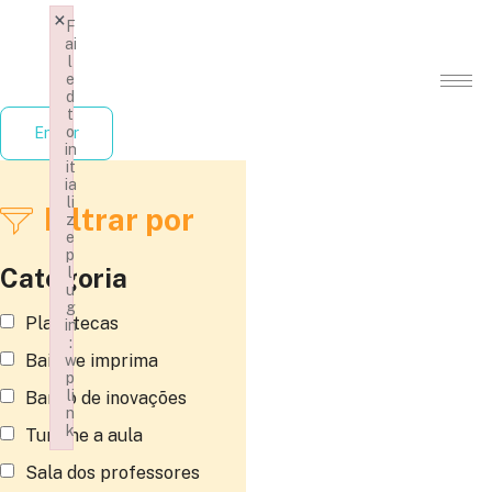
×
F
ai
l
e
d
t
o
Entrar
in
it
ia
li
Filtrar por
z
e
p
Categoria
l
u
g
Planotecas
in
:
Baixe e imprima
w
p
li
Banco de inovações
n
k
Turbine a aula
Failed to initialize plugin: wplink
Sala dos professores